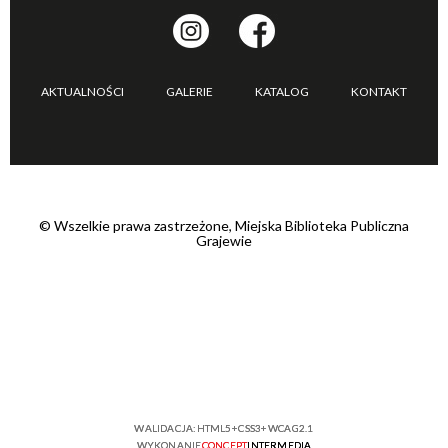
AKTUALNOŚCI
GALERIE
KATALOG
KONTAKT
©
Wszelkie prawa zastrzeżone, Miejska Biblioteka Publiczna
Grajewie
WALIDACJA:
HTML5
+
CSS3
+
WCAG 2.1
WYKONANIE
CONCEPT
INTERMEDIA