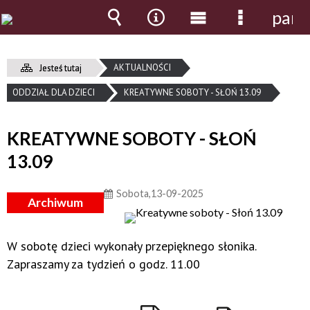
pane
Wyszukiwarka
Narzędzia
Menu
Menu
główne
szczegół
AKTUALNOŚCI
Jesteś tutaj
ODDZIAŁ DLA DZIECI
KREATYWNE SOBOTY - SŁOŃ 13.09
KREATYWNE SOBOTY - SŁOŃ
13.09
Sobota,13-09-2025
Archiwum
W sobotę dzieci wykonały przepięknego słonika.
Zapraszamy za tydzień o godz. 11.00