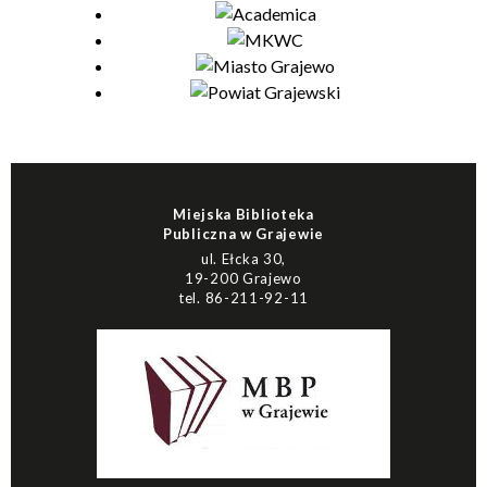
Miejska Biblioteka
Publiczna w Grajewie
ul. Ełcka 30,
19-200 Grajewo
tel. 86-211-92-11